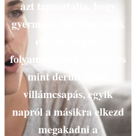
azt tapasztalja, hogy
L
Á
S
A
gyermeke épp hogy csak
elkezd szépen,
folyamatosan beszélni, és
mint derült égből
villámcsapás, egyik
napról a másikra elkezd
megakadni a