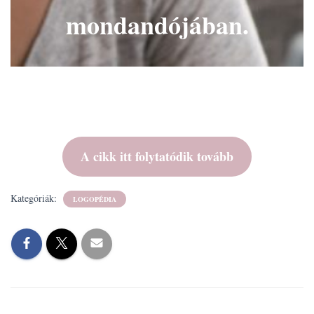
mondandójában.
A cikk itt folytatódik tovább
Kategóriák:
LOGOPÉDIA