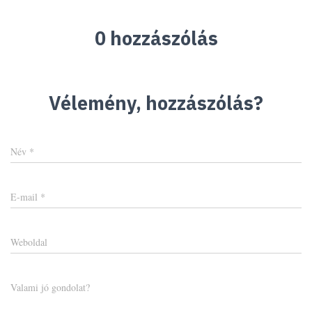
0 hozzászólás
Vélemény, hozzászólás?
Név
*
E-mail
*
Weboldal
Valami jó gondolat?