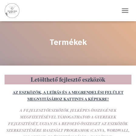
N
A
V
I
G
Termékek
Á
C
I
Ó
B
E
Letölthető fejlesztő eszközök
-
/
K
AZ ESZKÖZÖK, A LEÍRÁS ÉS A MEGRENDELÉSI FELÜLET
I
MEGNYITÁSÁHOZ KATTINTS A KÉPEKRE!
K
A
A FEJELESZTŐESZKÖZÖK JELKÉPES ÖSSZEGÉNEK
P
MEGFIZETÉSÉVEL TÁMOGATHATOD A GYEREKEK
C
FEJLESZTÉSÉT, UGYAN IS A BEFOLYÓ ÖSSZEGET AZ ESZKÖZÖK
S
SZERKESZTÉSÉRE HASZNÁLT PROGRAMOK (CANVA, WORDWALL,
O