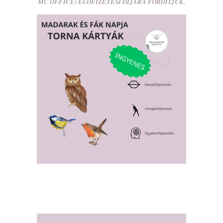
L
MC OFFICE) ELŐFIZETÉSI DÍJÁRA FORDÍTJUK.
Á
S
A