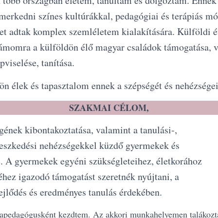
 több országban életem, tanultam és dolgoztam. Ennek
erkedni színes kultúrákkal, pedagógiai és terápiás mó
t adtak komplex szemléletem kialakítására. Külföldi év
zámomra a külföldön élő magyar családok támogatása, 
pviselése, tanítása.
dön élek és tapasztalom ennek a szépségét és nehézségeit
SZAKMAI CÉLOM,
gének kibontakoztatása, valamint a tanulási-,
lleszkedési nehézségekkel küzdő gyermekek és
e. A gyermekek egyéni szükségleteihez, életkorához
éhez igazodó támogatást szeretnék nyújtani, a
ejlődés és eredményes tanulás érdekében.
dapedagógusként kezdtem. Az akkori munkahelyemen talákozt