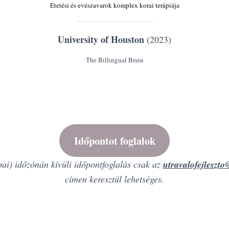
Etetési és evészavarok komplex korai terápiája
University of Houston
(2023)
The Billingual Brain
Időpontot foglalok
i) időzónán kívüli időpontfoglalás csak az
utravalofejleszt
címen keresztül lehetséges.