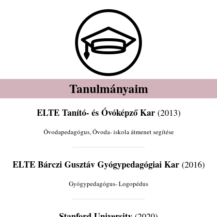
Tanulmányaim
ELTE Tanító- és Óvóképző Kar
(2013)
Óvodapedagógus, Óvoda- iskola átmenet segítése
ELTE Bárczi Gusztáv Gyógypedagógiai Kar
(2016)
Gyógypedagógus- Logopédus
Stanford University
(2020)