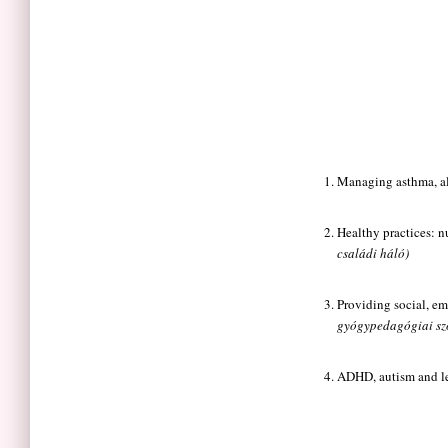
Managing asthma, all
Healthy practices: n
családi háló)
Providing social, em
gyógypedagógiai szo
ADHD, autism and l