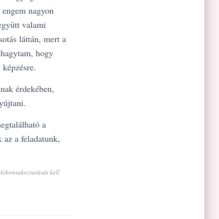
gy engem nagyon
együtt valami
otás láttán, mert a
t hagytam, hogy
 képzésre.
nnak érdekében,
yújtani.
gtalálható a
 az a feladatunk,
kibontakoztatását kell