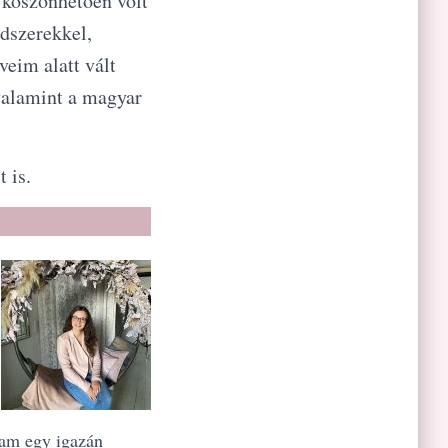
 köszönhetően volt
dszerekkel,
eim alatt vált
valamint a magyar
 is.
am egy igazán