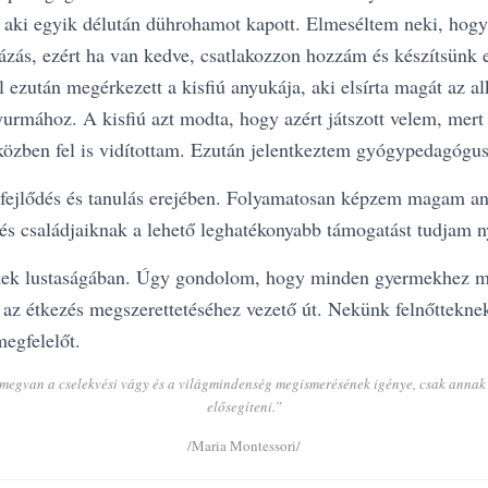
l, aki egyik délután dührohamot kapott. Elmeséltem neki, ho
zás, ezért ha van kedve, csatlakozzon hozzám és készítsünk 
ezután megérkezett a kisfiú anyukája, aki elsírta magát az alk
yurmához. A kisfiú azt modta, hogy azért játszott velem, mer
közben fel is vidítottam. Ezután jelentkeztem gyógypedagógus
 fejlődés és tanulás erejében. Folyamatosan képzem magam a
s családjaiknak a lehető leghatékonyabb támogatást tudjam n
kek lustaságában. Úgy gondolom, hogy minden gyermekhez me
 az étkezés megszerettetéséhez vezető út. Nekünk felnőtteknek
egfelelőt.
gvan a cselekvési vágy és a világmindenség megismerésének igénye, csak annak 
elősegíteni.”
/Maria Montessori/