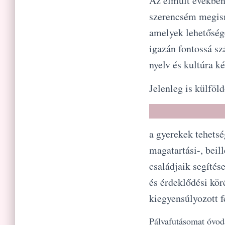
Az elmúlt években
szerencsém megism
amelyek lehetősége
igazán fontossá s
nyelv és kultúra ké
Jelenleg is külföl
a gyerekek tehetsé
magatartási-, bei
családjaik segítés
és érdeklődési kör
kiegyensúlyozott f
Pályafutásomat óvo