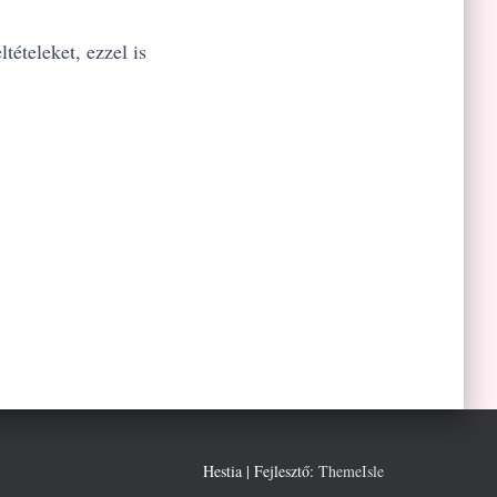
ltételeket, ezzel is
Hestia | Fejlesztő:
ThemeIsle