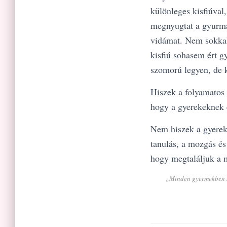
különleges kisfiúva
megnyugtat a gyurmá
vidámat. Nem sokkal 
kisfiú sohasem ért g
szomorú legyen, de 
Hiszek a folyamatos
hogy a gyerekeknek é
Nem hiszek a gyere
tanulás, a mozgás és
hogy megtaláljuk a m
„Minden gyermekben me