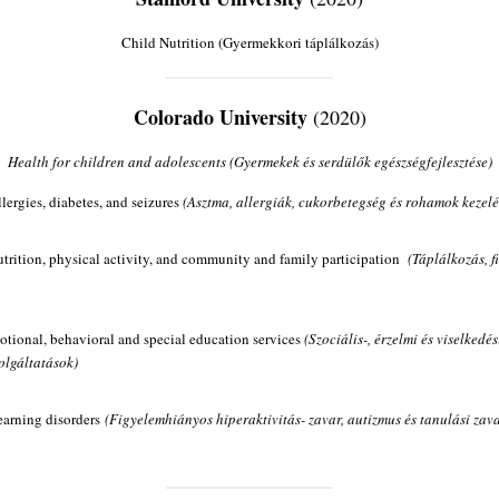
Child Nutrition (Gyermekkori táplálkozás)
Colorado University
(2020)
Health for children and adolescents (Gyermekek és serdülők egészségfejlesztése)
ergies, diabetes, and seizures
(Asztma, allergiák, cukorbetegség és rohamok kezelé
utrition, physical activity, and community and family participation
(Táplálkozás, fi
otional, behavioral and special education services
(Szociális-, érzelmi és viselked
lgáltatások)
earning disorders
(Figyelemhiányos hiperaktivitás- zavar, autizmus és tanulási zav