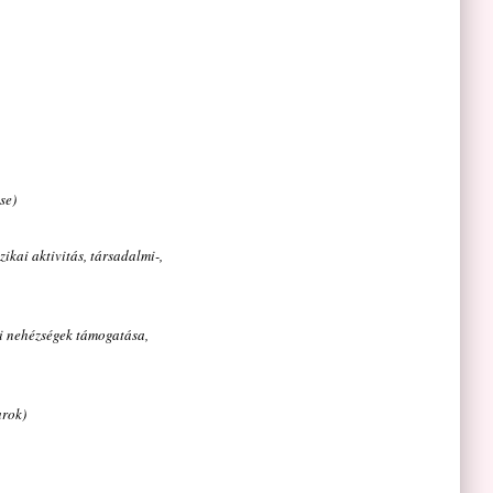
se)
zikai aktivitás, társadalmi-,
ési nehézségek támogatása,
arok)