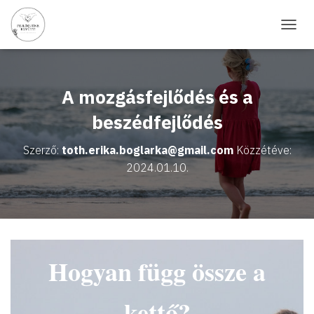
N
A
V
I
G
A mozgásfejlődés és a
Á
C
beszédfejlődés
I
Ó
Szerző:
toth.erika.boglarka@gmail.com
Közzétéve:
B
2024.01.10.
E
-
/
K
I
K
A
Hogyan függ össze a
P
C
S
kettő?
O