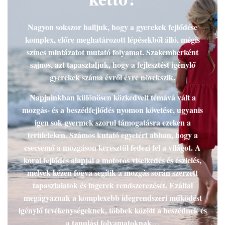
L
Á
S
Nagyon sokszor halljuk, hogy a gyerekek fejlődése
A
komplex, előre meghatározott lépésekből álló, mégis
színes mintázatot mutató folyamat. Szakemberként
sajnos, azt tapasztaljuk, hogy a fejlesztést igénylő
gyerekek száma évről évre növekszik.
Napjainkban különösen közkedvelt témává vált a
mozgás- és a beszédfejlődés nyomon követése, ugyanis
igen sok gyermek szorul támogatásra ezeken a
területeken. Számos kutató egyetért abban, hogy a
csecsemő a mozgáson keresztül fedezi fel a világot. A
korai fejlődés alapjai a motoros viselkedés és észlelés,
melyek kézen fogva segítik a mozgás során szerzett
tapasztalatok és ingerek rendszerezését. Ezáltal
megágyaznak a komplexebb idegrendszeri működést
igénylő tevékenységeknek, többek között a beszédnek és
a tanulási folyamatoknak…